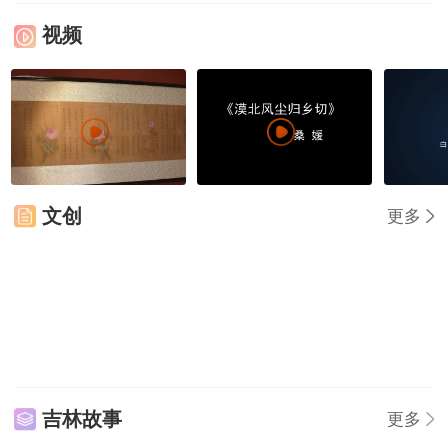
视频
张伯驹百花图卷
《文姬归汉》图
白山松
文创
更多
吉林故事
更多